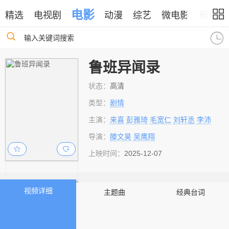
电影
精选
电视剧
动漫
综艺
微电影
新闻
输入关键词搜索
鲁班异闻录
状态：
高清
类型：
剧情
主演：
来喜
彭雅琦
毛宽仁
刘轩丞
李沛
导演：
滕文昊
吴鹰翔
上映时间：
2025-12-07
视频详细
主题曲
经典台词