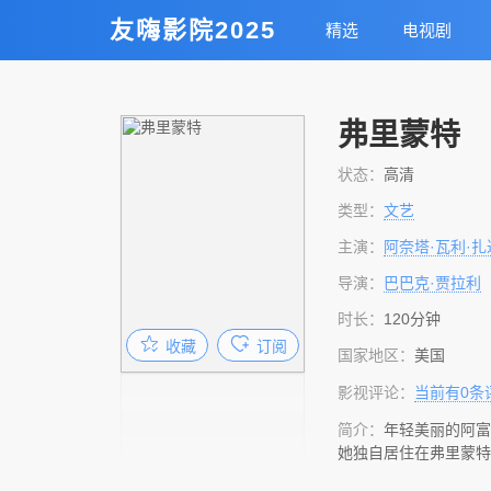
友嗨影院2025
精选
电视剧
弗里蒙特
状态：
高清
类型：
文艺
主演：
阿奈塔·瓦利·扎
导演：
巴巴克·贾拉利
时长：
120分钟
收藏
订阅
国家地区：
美国
影视评论：
当前有
0
条
简介：
年轻美丽的阿富
她独自居住在弗里蒙特
萧条的餐厅，一边吃饭