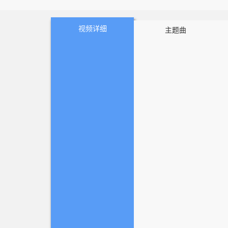
职，让她负责在幸运饼
签语，多尼娅心中有了
视频详细
主题曲