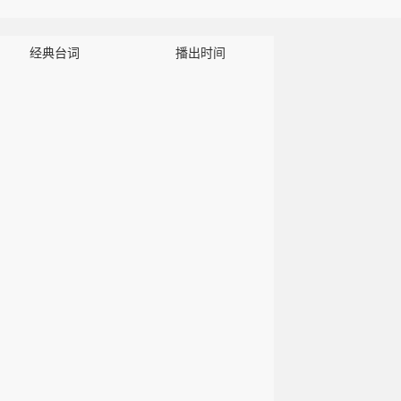
干的签纸上写签语，她的生活也随之改变。随着越来越多湾区的陌生人读
一个愈发难以克制的念头:向世
经典台词
播出时间