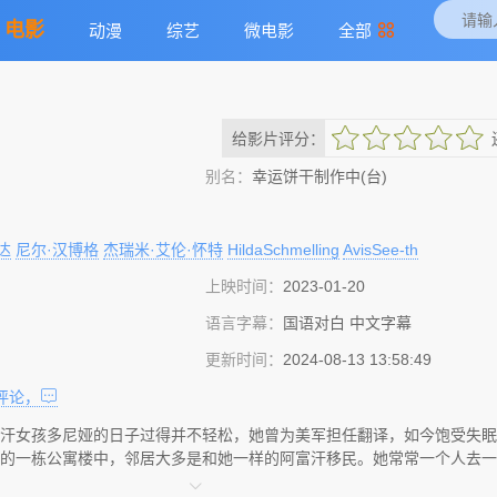
电影
动漫
综艺
微电影
全部
给影片评分：
很差
较差
还行
推荐
力荐
别名：
幸运饼干制作中(台)
达
尼尔·汉博格
杰瑞米·艾伦·怀特
HildaSchmelling
AvisSee-th
上映时间：
2023-01-20
语言字幕：
国语对白 中文字幕
更新时间：
2024-08-13 13:58:49
评论，
汗女孩多尼娅的日子过得并不轻松，她曾为美军担任翻译，如今饱受失眠
的一栋公寓楼中，邻居大多是和她一样的阿富汗移民。她常常一个人去一
一边看肥皂剧。多尼娅在城里的一家幸运饼干工厂工作。一天，老板给她