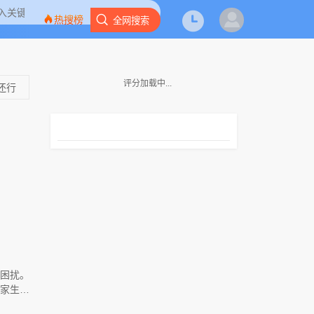
热搜榜
全网搜索
评分加载中...
还行
困扰。
家生意
升了