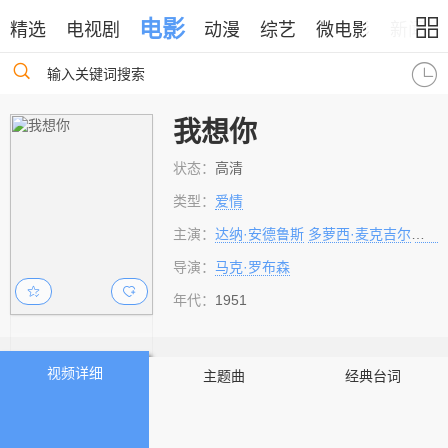
电影
精选
电视剧
动漫
综艺
微电影
新闻
输入关键词搜索
我想你
状态：
高清
类型：
爱情
主演：
达纳·安德鲁斯
多萝西·麦克吉尔
法利
导演：
马克·罗布森
年代：
1951
视频详细
主题曲
经典台词